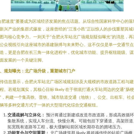
合肥速度”屡屡成为区域经济发展的焦点话题。从综合性国家科学中心的落
新兴产业的集群式爆发，这座曾经的“江淮小邑”正以惊人的步伐重塑其城
图与核心竞争力。一则关于“合肥火车站北广场规划疑似曝光”的消息，再
公众视线引向这座城市的基建脉搏与未来野心。这不仅仅是单一交通节点
造，更是合肥在长三角一体化进程中，优化城市功能、提升枢纽能级、谋
面发展的一个关键注脚。
、规划曝光：北广场升级，重塑城市门户
传信息显示，合肥火车站北广场区域规划涉及大规模的市政道路工程与建
程。若规划属实，其核心目标 likely 在于彻底打通火车站周边的交通“肠梗
”，构建一个集高铁、普铁、城市轨道交通（地铁）、公交、出租车、社
辆等多种交通方式于一体的大型现代化综合交通枢纽。
交通疏解与立体化：
预计将通过新建或改造市政道路，形成高效循环
集散系统，实现人车分流、快慢分离。可能包括下穿通道、高架匝道
拓宽既有道路等工程，极大缓解站前区域长期存在的拥堵压力。
功能复合与空间重塑：
北广场建筑群 likely 将超越传统的站前广场概