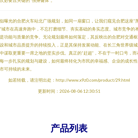
次必要且关键的“强身健体”。
似曝光的合肥火车站北广场规划，如同一扇窗口，让我们窥见合肥这座“
”城市在高速奔跑中，不忘打磨细节、夯实基础的务实态度。城市竞争的
是功能与质量的竞争。无论规划最终如何落定，其反映出的合肥对交通枢
设和城市品质提升的持续投入，正是其保持发展动能、在长三角世界级城
中谋取更重要一席之地的坚实步伐。真正的“赶超”，不在于一时口号，而
每一步扎实的规划与建设，如何最终转化为市民的幸福感、企业的成长性
市可持续的未来。
如若转载，请注明出处：http://www.x9z0.com/product/29.html
更新时间：2026-08-06 12:30:51
产品列表