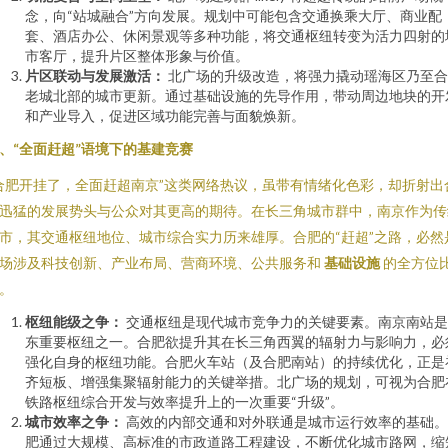
念，向“站城融合”方向发展。规划中可能包含交通换乘大厅、商业配
套、酒店办公、休闲景观等多种功能，将交通枢纽转变为活力四射的
市客厅，提升片区整体形象与价值。
片区联动与发展激活：
北广场的升级改造，将强力撬动瑶海区乃至合
老城北部的城市更新。通过基础设施的先导作用，带动周边地块的开
和产业导入，促进区域功能完善与面貌焕新。
、“全面赶超”语境下的基建竞赛
合肥开挂了，全面赶超南京”这类网络热议，虽带有情绪化色彩，却折射出
迅猛的发展势头与公众对其更高的期待。在长三角城市群中，南京作为传
市，其交通枢纽地位、城市综合实力历来雄厚。合肥的“赶超”之路，必然
场涉及科技创新、产业布局、营商环境、公共服务和
基础设施
的全方位
。
枢纽能级之争：
交通枢纽是现代城市竞争力的关键要素。南京南站是
东重要枢纽之一。合肥欲提升其在长三角西翼的辐射力与影响力，必
强化自身的枢纽功能。合肥火车站（及合肥南站）的持续优化，正是
齐短板、增强集聚辐射能力的关键举措。北广场的规划，可视为合肥
铁路枢纽综合开发与效率提升上的一次重要“升级”。
城市效率之争：
高效的内部交通和对外联通是城市运行效率的基础。
肥通过大规模、高标准的市政道路工程建设，不断优化城市路网，缩