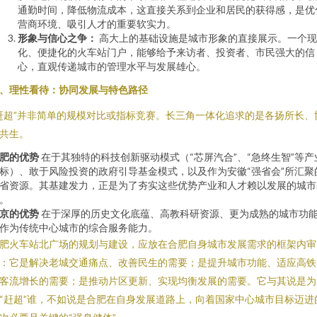
通勤时间，降低物流成本，这直接关系到企业和居民的获得感，是优
营商环境、吸引人才的重要软实力。
形象与信心之争：
高大上的基础设施是城市形象的直接展示。一个现
化、便捷化的火车站门户，能够给予来访者、投资者、市民强大的信
心，直观传递城市的管理水平与发展雄心。
、理性看待：协同发展与特色路径
赶超”并非简单的规模对比或指标竞赛。长三角一体化追求的是各扬所长、
共生。
肥的优势
在于其独特的科技创新驱动模式（“芯屏汽合”、“急终生智”等产
标）、敢于风险投资的政府引导基金模式，以及作为安徽“强省会”所汇聚
省资源。其基建发力，正是为了夯实这些优势产业和人才赖以发展的城市
。
京的优势
在于深厚的历史文化底蕴、高教科研资源、更为成熟的城市功
作为传统中心城市的综合服务能力。
肥火车站北广场的规划与建设，应放在合肥自身城市发展需求的框架内审
：它是解决老城交通痛点、改善民生的需要；是提升城市功能、适应高铁
客流增长的需要；是推动片区更新、实现均衡发展的需要。它与其说是为
“赶超”谁，不如说是合肥在自身发展道路上，向着国家中心城市目标迈进