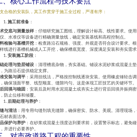
二、核心工作流程与技术要点
支合格的安装队，其工作贯穿于施工全过程，严谨有序：
施工前准备
：
术交底与测量放样
：仔细研究施工图纸，理解设计标高、线性要求。使用
仪、水准仪等设备进行精确测量放线，确定安装基线和高程控制点。
料检验与基槽开挖
：检查路沿石规格、强度、外观是否符合设计要求。根
样线进行基槽机械或人工开挖，确保槽底宽度、深度满足安装和夯实需求
安装施工阶段
：
础处理与垫层铺设
：清理槽底杂物，夯实基础。铺设水泥砂浆或混凝土垫
，为路沿石提供稳定支撑。
准安装与调平
：采用挂线法，严格按控制线逐块安装。使用橡皮锤轻击调
，确保顶面平整、线型顺直、缝隙均匀。这是体现工匠技艺的关键环节。
后回填与稳固
：安装后及时用水泥混凝土或夯实土进行背后回填并振捣密
，防止位移和倾覆。
后期处理与养护
：
缝与清洁
：用专用勾缝剂填充缝隙，确保密实、防水、美观。清理现场，
石材表面洁净。
品保护与养护
：在砂浆或混凝土强度达到要求前，设置警示标志，避免碰
，并进行必要养护。
三、对市政道路工程的重要性