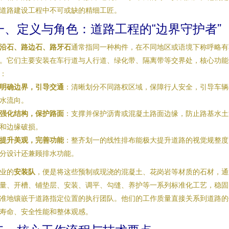
道路建设工程中不可或缺的精细工匠。
一、定义与角色：道路工程的“边界守护者”
沿石、路边石、路牙石
通常指同一种构件，在不同地区或语境下称呼略有
。它们主要安装在车行道与人行道、绿化带、隔离带等交界处，核心功能
：
明确边界，引导交通
：清晰划分不同路权区域，保障行人安全，引导车辆
水流向。
强化结构，保护路面
：支撑并保护沥青或混凝土路面边缘，防止路基水土
和边缘破损。
提升美观，完善功能
：整齐划一的线性排布能极大提升道路的视觉规整度
分设计还兼顾排水功能。
业的
安装队
，便是将这些预制或现浇的混凝土、花岗岩等材质的石材，通
量、开槽、铺垫层、安装、调平、勾缝、养护等一系列标准化工艺，稳固
准地镶嵌于道路指定位置的执行团队。他们的工作质量直接关系到道路的
寿命、安全性能和整体观感。