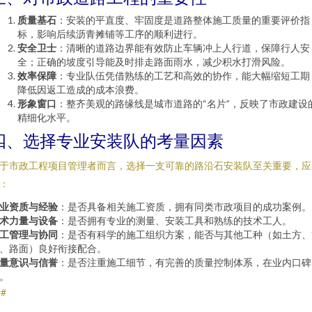
质量基石
：安装的平直度、牢固度是道路整体施工质量的重要评价指
标，影响后续沥青摊铺等工序的顺利进行。
安全卫士
：清晰的道路边界能有效防止车辆冲上人行道，保障行人安
全；正确的坡度引导能及时排走路面雨水，减少积水打滑风险。
效率保障
：专业队伍凭借熟练的工艺和高效的协作，能大幅缩短工期
降低因返工造成的成本浪费。
形象窗口
：整齐美观的路缘线是城市道路的“名片”，反映了市政建设
精细化水平。
四、选择专业安装队的考量因素
于市政工程项目管理者而言，选择一支可靠的路沿石安装队至关重要，应
：
业资质与经验
：是否具备相关施工资质，拥有同类市政项目的成功案例。
术力量与设备
：是否拥有专业的测量、安装工具和熟练的技术工人。
工管理与协同
：是否有科学的施工组织方案，能否与其他工种（如土方、
、路面）良好衔接配合。
量意识与信誉
：是否注重施工细节，有完善的质量控制体系，在业内口碑
。
##