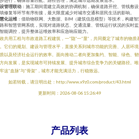
步进行，确保容量匹配、路径合理，满足城市远期发展需求。
设管理联动
：施工期间需建立高效的协调机制，确保道路开挖、管线敷设
填修复等环节有序衔接，最大限度减少对城市交通和居民生活的影响。
慧化运维
：借助物联网、大数据、BIM（建筑信息模型）等技术，构建智
路和智慧管网系统，实现对道路状态、交通流量、管线运行状况的实时监
智能调控，提升整体运维效率和应急响应能力。
政共用工程与市政道路工程建筑，一“隐”一“显”，共同奠定了城市的物质
。它们的规划、建设与管理水平，直接关系到城市功能的完善、人居环境
质以及经济社会运行的效率。面向推动二者向更加集约、智能、绿色、韧
方向发展，是实现城市可持续发展、提升城市综合竞争力的关键路径。唯
牢这“血脉”与“骨架”，城市才能充满活力，行稳致远。
如若转载，请注明出处：http://www.x9z0.com/product/43.html
更新时间：2026-08-06 15:26:49
产品列表