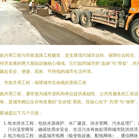
政共用工程与市政道路工程建筑，是支撑现代城市运转、保障社会民生、
经济发展的两大基础设施核心领域。它们如同城市的“血脉”与“骨架”，共
建起安全、便捷、高效、可持续的城市生活环境。
、市政共用工程：保障城市生命线的系统工程
政共用工程，通常指为城市居民和单位提供基础性、公共性服务的工程设
络，是城市赖以生存和发展的“生命线”系统。其核心在于“共用”与“保障”
要涵盖以下几个方面：
给水排水工程：包括水源保护、水厂建设、供水管网、污水处理厂、
污分流管网等，确保饮用水安全、生活污水有效处理和城市防洪排涝
电力电信工程：涵盖城市电网（输变电设施、配电网络）、通信网络