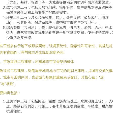
（光纤、基站、管道）等，为城市提供稳定的能源和信息流通渠道。
燃气供热工程：包括天然气门站、输配管网、集中供热热源及管网等
保障居民生活和工商业生产的能源需求。
环境卫生工程：涉及垃圾收集、转运、处理设施（如焚烧厂、填埋
场）、公共厕所、保洁系统等，维护城市市容与公共卫生。
综合管廊（共同沟）：作为现代化标志，将电力、通信、给水、中水
热力、燃气等市政管线集约化敷设于地下隧道空间，便于维护管理，
少道路反复开挖。
些工程多位于地下或形成网络，强调系统性、隐蔽性和可靠性，其规划建
具有前瞻性，并与城市总体规划深度协同。
、市政道路工程建筑：构建城市空间骨架的载体
政道路工程建筑，则侧重于城市地面空间的规划与建设，是城市交通的载
、城市骨架的体现，也是城市形象的重要展示窗口。其核心在于“连
”与“承载”。
要内容包括：
道路本体工程：包括路基、路面（沥青混凝土、水泥混凝土等）、人
道、路缘石等的设计与施工，要求具备足够的强度、平整度、耐久性
抗滑性能。