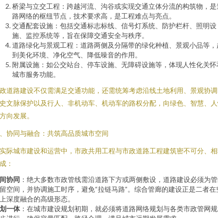
桥梁与立交工程：跨越河流、沟谷或实现交通立体分流的构筑物，是
路网络的枢纽节点，技术要求高，是工程难点与亮点。
交通配套设施：包括交通标志标线、信号灯系统、防护栏杆、照明设
施、监控系统等，旨在保障交通安全与秩序。
道路绿化与景观工程：道路两侧及分隔带的绿化种植、景观小品等，
到美化环境、净化空气、降低噪音的作用。
附属设施：如公交站台、停车设施、无障碍设施等，体现人性化关怀
城市服务功能。
政道路建设不仅需满足交通功能，还需统筹考虑沿线土地利用、景观协调
史文脉保护以及行人、非机动车、机动车的路权分配，向绿色、智慧、人
方向发展。
、协同与融合：共筑高品质城市空间
实际城市建设和运营中，市政共用工程与市政道路工程建筑密不可分、相
成：
间协同
：绝大多数市政管线需沿道路下方或两侧敷设，道路建设必须为管
留空间，并协调施工时序，避免“拉链马路”。综合管廊的建设正是二者在
上深度融合的高级形态。
划一体
：在城市建设规划初期，就必须将道路网络规划与各类市政管网规