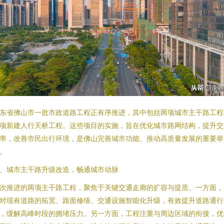
东省佛山市一批市政道路工程正有序推进，其中包括两项城市主干路工程
项新建人行天桥工程。这些项目的实施，旨在优化城市路网结构，提升交
率，改善市民出行环境，是佛山完善城市功能、推动高质量发展的重要举
。
、城市主干路升级改造，畅通城市动脉
次推进的两项主干路工程，聚焦于关键交通走廊的扩容与提质。一方面，
对现有道路的拓宽、路面修缮、交通设施智能化升级，有效提升道路通行
，缓解高峰时段的拥堵压力。另一方面，工程注重与周边区域的衔接，优