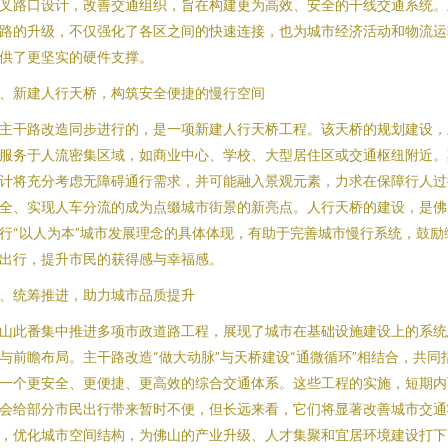
叉路口设计，改善交通组织，旨在构建更为高效、安全的干线交通系统。
路的升级，不仅强化了各区之间的快速连接，也为城市经济活动和物流运
供了更坚实的硬件支撑。
、新建人行天桥，构筑安全便捷的慢行空间
主干路改造同步进行的，是一项新建人行天桥工程。该天桥的规划建设，
服务于人流密集区域，如商业中心、学校、大型居住区或交通枢纽附近。
计将充分考虑无障碍通行需求，并可能融入景观元素，力求在保障行人过
全、实现人车分流的成为点缀城市街景的新亮点。人行天桥的建设，是佛
行“以人为本”城市发展理念的具体体现，有助于完善城市慢行系统，鼓励
出行，提升市民的获得感与幸福感。
、统筹推进，助力城市品质提升
山此番集中推进多项市政道路工程，展现了城市在基础设施建设上的系统
与前瞻布局。主干路改造“做大动脉”与天桥建设“通微循环”相结合，共同
一个更安全、更便捷、更高效的综合交通体系。这些工程的实施，短期内
会给部分市民出行带来暂时不便，但长远来看，它们将显著改善城市交通
，优化城市空间结构，为佛山的产业升级、人才集聚和宜居环境建设打下